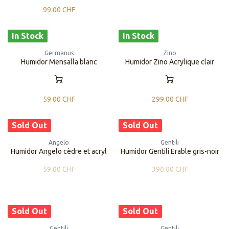
99.00
CHF
In Stock
In Stock
Germanus
Zino
Humidor Mensalla blanc
Humidor Zino Acrylique clair
59.00
CHF
299.00
CHF
Sold Out
Sold Out
Angelo
Gentili
Humidor Angelo cèdre et acryl
​​Humidor Gentili Erable gris-noir
59.00
CHF
390.00
CHF
Sold Out
Sold Out
Gentili
Gentili