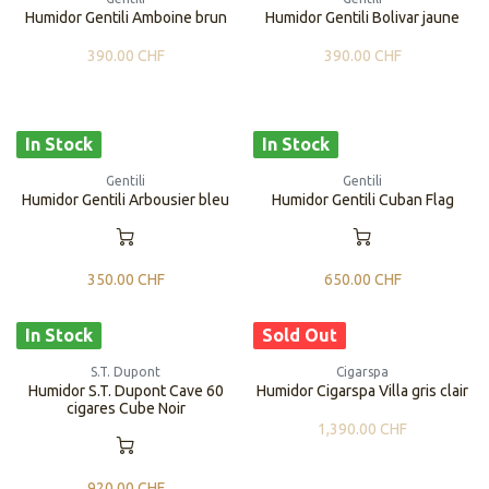
​​Humidor Gentili Amboine brun
​​Humidor Gentili Bolivar jaune
390.00
CHF
390.00
CHF
In Stock
In Stock
Gentili
Gentili
​​Humidor Gentili Arbousier bleu
​​Humidor Gentili Cuban Flag
350.00
CHF
650.00
CHF
In Stock
Sold Out
S.T. Dupont
Cigarspa
Humidor S.T. Dupont Cave 60
​​Humidor Cigarspa Villa gris clair
cigares Cube Noir
1,390.00
CHF
920.00
CHF