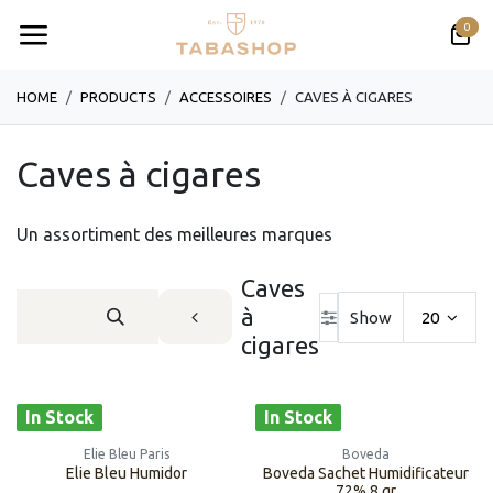
跳至内容
0
HOME
PRODUCTS
ACCESSOIRES
CAVES À CIGARES
Caves à cigares
Un assortiment des meilleures marques
Caves
à
Show
20
cigares
In Stock
In Stock
Elie Bleu Paris
Boveda
Elie Bleu Humidor
Boveda Sachet Humidificateur
72% 8 gr