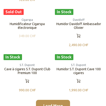
Sold Out
In Stock
Cigarspa
Davidoff
​​Humidificateur Cigarspa
Humidor Davidoff Ambassador
électronique
Olivier
349.00
CHF
2,490.00
CHF
In Stock
In Stock
S.T. Dupont
S.T. Dupont
​​Cave à cigares S.T. Dupont Club
​​Humidor S.T. Dupont Cave 100
Premium 100
cigares
990.00
CHF
1,990.00
CHF
Load More