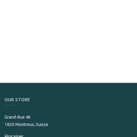
S.T. Dupont
Coupe-cigares Dupont X Stand Pacific green
245.00
CHF
OUR STORE​
Grand-Rue 46
1820 Montreux, Suisse
Horaires