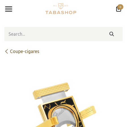
Skip to Content
0
Coupe-cigares