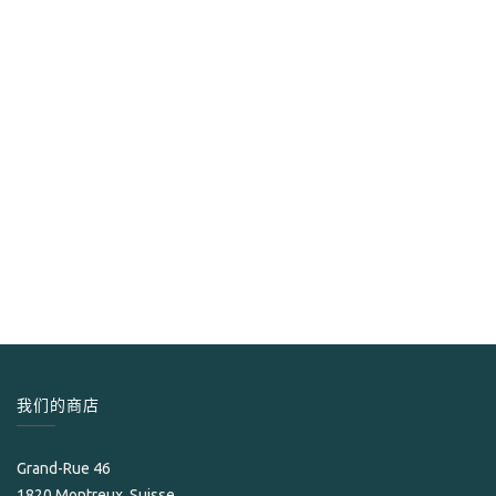
S.T. Dupont
Coupe-cigares Dupont X Stand Pacific green
245.00
CHF
我们的商店
Grand-Rue 46
1820 Montreux, Suisse