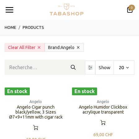
Se rendre au contenu
0
HOME
PRODUCTS
Clear All Filter
Brand:
Angelo
Show
20
En stock
En stock
Angelo
Angelo
Angelo Cigar punch
Angelo Humidor Clickbox
black/yellow, 3 Sizes
acrylique transparent
Ø7+9+11mm with cigar rack
69,00
CHF