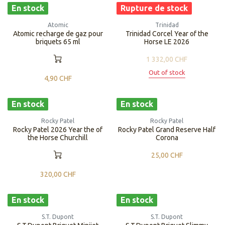
En stock
Rupture de stock
Atomic
Trinidad
Atomic recharge de gaz pour
Trinidad Corcel Year of the
briquets 65 ml
Horse LE 2026
1 332,00
CHF
Out of stock
4,90
CHF
En stock
En stock
Rocky Patel
Rocky Patel
Rocky Patel 2026 Year the of
Rocky Patel Grand Reserve Half
the Horse Churchill
Corona
25,00
CHF
320,00
CHF
En stock
En stock
S.T. Dupont
S.T. Dupont