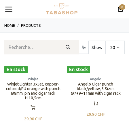
Se rendre au contenu
0
HOME
PRODUCTS
Show
20
En stock
En stock
Winjet
Angelo
Winjet Lighter 3xJet, copper-
Angelo Cigar punch
colored/PU orange with punch
black/yellow, 3 Sizes
Ø8mm, pin and cigar rack
Ø7+9+11mm with cigar rack
H.10,5cm
29,90
CHF
29,90
CHF