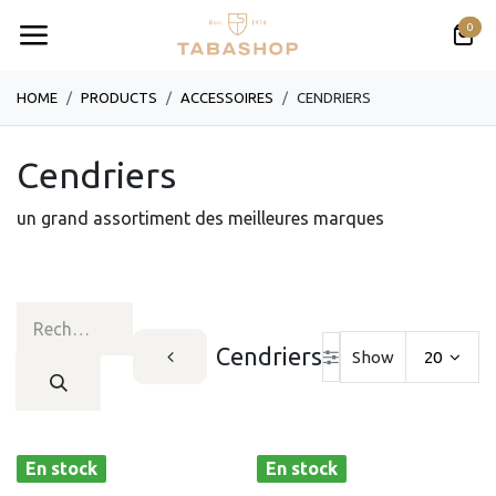
Se rendre au contenu
0
HOME
PRODUCTS
​​​​​​​​​​ACCESSOIRES
CENDRIERS
Cendriers
un grand assortiment des meilleures marques
Cendriers
Show
20
En stock
En stock