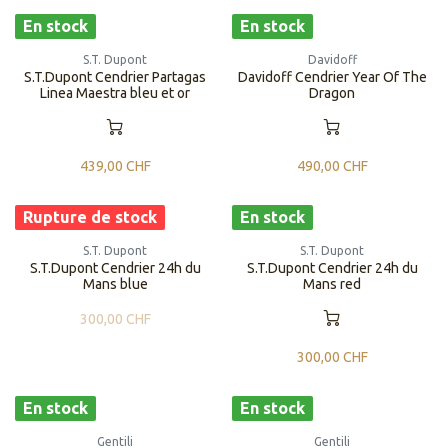
En stock
En stock
S.T. Dupont
Davidoff
S.T.Dupont Cendrier Partagas
Davidoff Cendrier Year Of The
Linea Maestra bleu et or
Dragon
439,00
CHF
490,00
CHF
Rupture de stock
En stock
S.T. Dupont
S.T. Dupont
S.T.Dupont Cendrier 24h du
S.T.Dupont Cendrier 24h du
Mans blue
Mans red
300,00
CHF
300,00
CHF
En stock
En stock
Gentili
Gentili