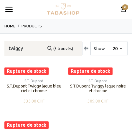
Se rendre au contenu
0
HOME
PRODUCTS
Show
20
(3 trouvés)
Rupture de stock
Rupture de stock
S.T. Dupont
S.T. Dupont
S.T.Dupont Twiggy laque bleu
S.T.Dupont Twiggy laque noire
ciel et chrome
et chrome
335,00
CHF
309,00
CHF
Rupture de stock