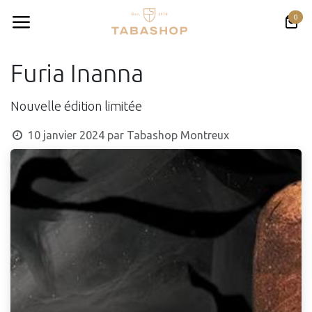
Se rendre au contenu
0
Furia Inanna
Nouvelle édition limitée
10 janvier 2024
par
Tabashop Montreux