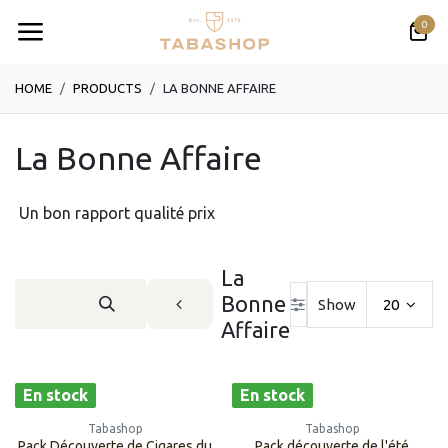
Se rendre au contenu
0
HOME
PRODUCTS
LA BONNE AFFAIRE
La Bonne Affaire
Un bon rapport qualité prix
La
Bonne
Show
20
Affaire
En stock
En stock
Tabashop
Tabashop
Pack Découverte de Cigares du
Pack découverte de l'été