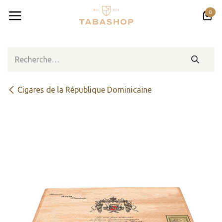
Se rendre au contenu
0
Cigares de la République Dominicaine