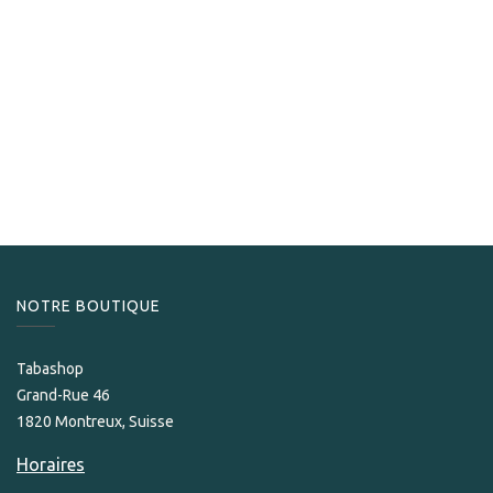
Arturo Fuente
Arturo Fuente Anejo 46 Maduro
489,00
CHF
NOTRE BOUTIQUE
Tabashop
Grand-Rue 46
1820 Montreux, Suisse
Horaires