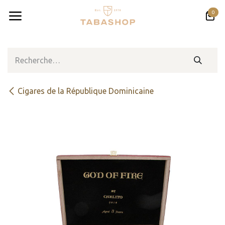
Se rendre au contenu
0
Cigares de la République Dominicaine