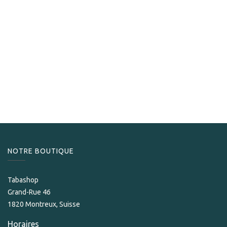
Arturo Fuente
Arturo Fuente Serie Aniversario 60 2023
549,00
CHF
NOTRE BOUTIQUE
Tabashop
Grand-Rue 46
1820 Montreux, Suisse
Horaires