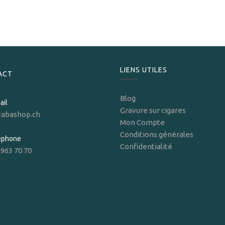
399,00
CHF
LIENS UTILES
ACT
Blog
ail
Gravure sur cigares
tabashop.ch
Mon Compte
Conditions générales
léphone
Confidentialité
 963 70 70