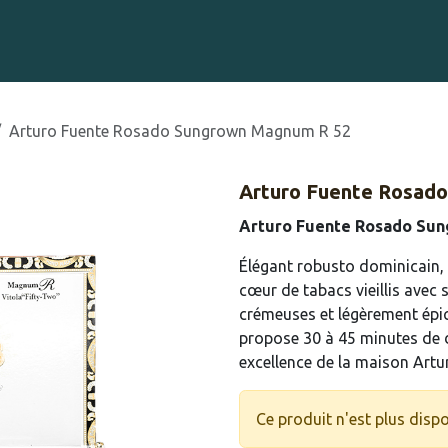
Gravure sur Cigares
Événements
Cigare Club
Blog
À 
Arturo Fuente Rosado Sungrown Magnum R 52
Arturo Fuente Rosad
Arturo Fuente Rosado Su
Élégant robusto dominicain,
cœur de tabacs vieillis avec s
crémeuses et légèrement épi
propose 30 à 45 minutes de d
excellence de la maison Artu
Ce produit n'est plus dispo