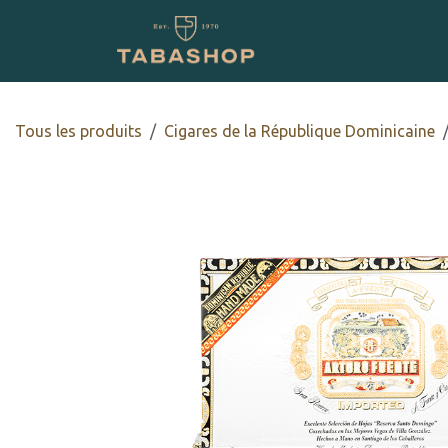
Se rendre au contenu
Boutique en ligne
Tous les produits
Cigares de la République Dominicaine