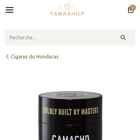
Se rendre au contenu
0
​​​Cigares du Honduras