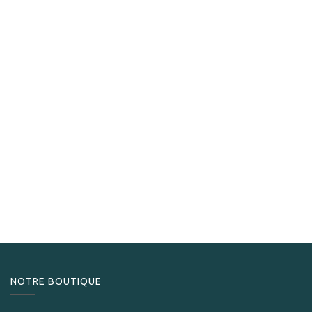
Angelo
​Angelo Humidor Luxe en noyer
349,00
CHF
NOTRE BOUTIQUE