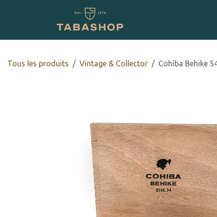
Se rendre au contenu
Boutique en ligne
Tous les produits
Vintage & Collector
Cohiba Behike 5