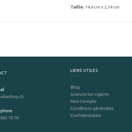
Taille:
14,4 cm x 2,14 cm
LIENS UTILES
ACT
Blog
ail
Gravure sur cigares
tabashop.ch
Mon Compte
Conditions générales
léphone
Confidentialité
 963 70 70