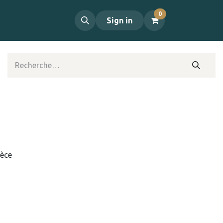
0
propos
Contact
Sign in
ièce