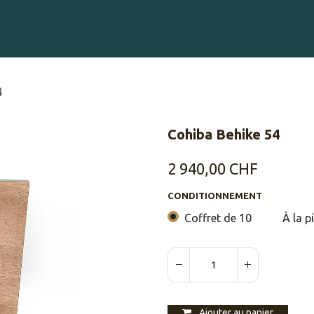
Gravure sur Cigares
Événements
Cigare Club
Blog
À 
4
Cohiba Behike 54
2 940,00
CHF
CONDITIONNEMENT
Coffret de 10
À la p
Ajouter au panier