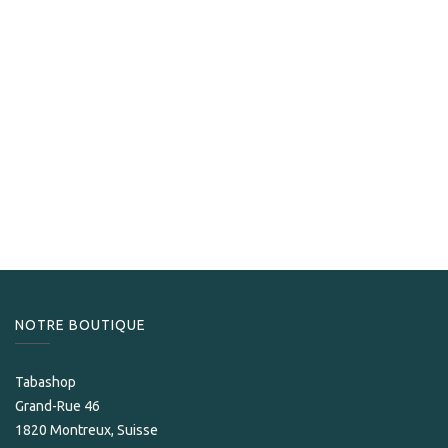
Cohiba
Cohiba Esplendidos
3 300,00
CHF
NOTRE BOUTIQUE
Tabashop
Grand-Rue 46
1820 Montreux, Suisse