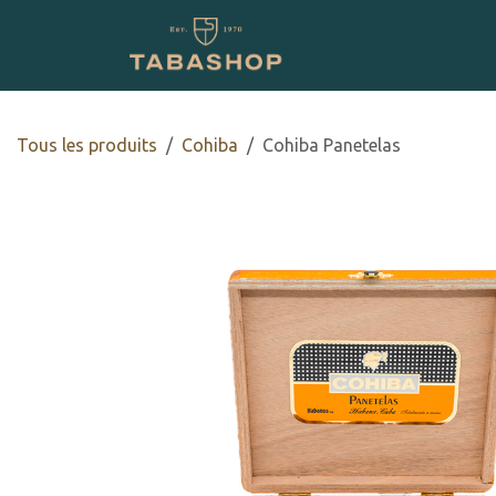
Se rendre au contenu
Boutique en ligne
Tous les produits
Cohiba
Cohiba Panetelas