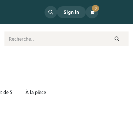
0
propos
Contact
Sign in
t de 5
À la pièce