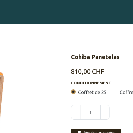
Gravure sur Cigares
Événements
Cigare Club
Blog
À 
Cohiba Panetelas
810,00
CHF
CONDITIONNEMENT
Coffret de 25
Coffre
Ajouter au panier