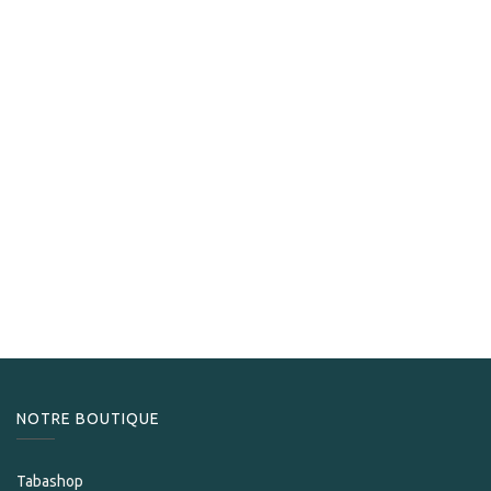
Cuaba
Cuaba Distinguidos
276,00
CHF
NOTRE BOUTIQUE
Tabashop