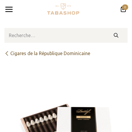
Se rendre au contenu
0
Cigares de la République Dominicaine