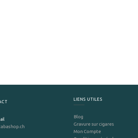
Davidoff
Davidoff Nicaragua Robusto
259,00
CHF
LIENS UTILES
ACT
Blog
ail
Gravure sur cigares
tabashop.ch
Mon Compte