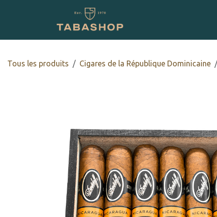
Se rendre au contenu
Boutique en ligne
Tous les produits
Cigares de la République Dominicaine