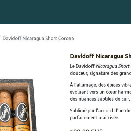
Gravure sur Cigares
Événements
Cigare Club
Blog
À 
Davidoff Nicaragua Short Corona
Davidoff Nicaragua S
Le Davidoff
Nicaragua Short
douceur, signature des grand
À l’allumage, des épices vib
évoluant vers un cœur harmon
des nuances subtiles de cuir, 
Sublimé par l’accord d’un rhu
parfaitement maîtrisée.