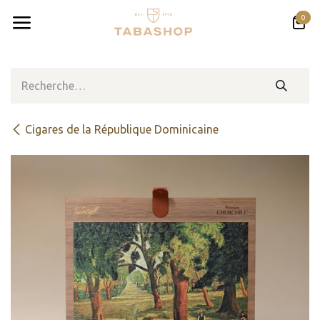
Se rendre au contenu
0
Cigares de la République Dominicaine