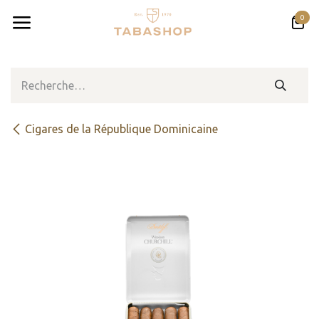
Se rendre au contenu
0
Cigares de la République Dominicaine