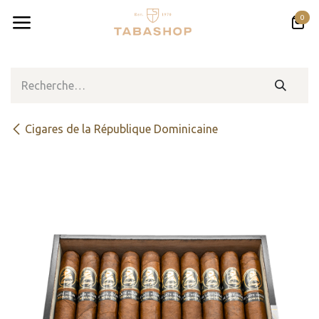
Se rendre au contenu
0
Cigares de la République Dominicaine