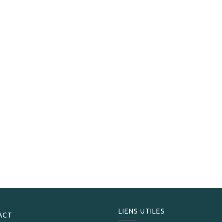
De Los Reyes Saga
De Los Reyes Saga Golden Age Yamasa Gran Corona
169,00
CHF
LIENS UTILES
ACT