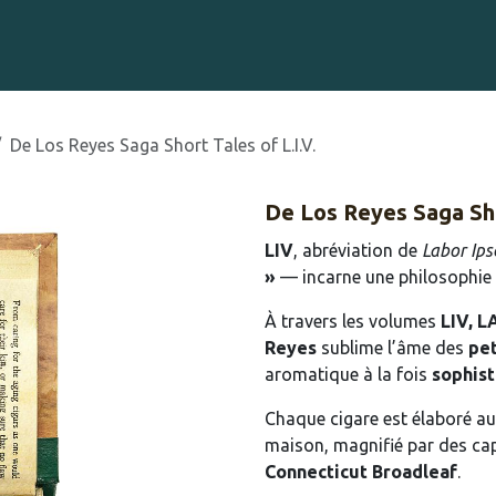
Gravure sur Cigares
Événements
Cigare Club
Blog
À 
De Los Reyes Saga Short Tales of L.I.V.
De Los Reyes Saga Sho
LIV
, abréviation de
Labor Ips
»
— incarne une philosophie 
À travers les volumes
LIV, L
Reyes
sublime l’âme des
pet
aromatique à la fois
sophist
Chaque cigare est élaboré au
maison, magnifié par des ca
Connecticut Broadleaf
.