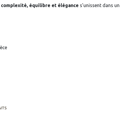
ù
complexité, équilibre et élégance
s’unissent dans un
ièce
AITS