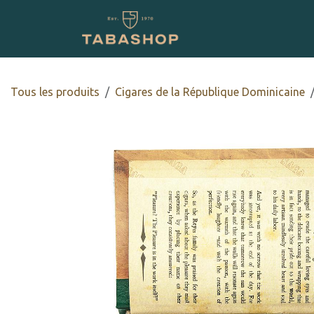
Se rendre au contenu
Boutique en ligne
Tous les produits
Cigares de la République Dominicaine