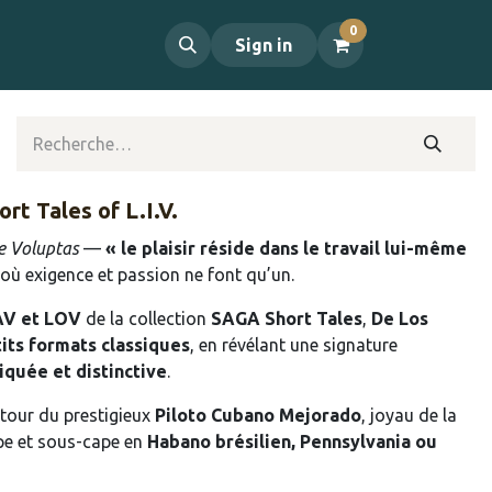
0
propos
Contact
Sign in
rt Tales of L.I.V.
e Voluptas
—
« le plaisir réside dans le travail lui-même
où exigence et passion ne font qu’un.
AV et LOV
de la collection
SAGA Short Tales
,
De Los
its formats classiques
, en révélant une signature
iquée et distinctive
.
tour du prestigieux
Piloto Cubano Mejorado
, joyau de la
pe et sous-cape en
Habano brésilien, Pennsylvania ou