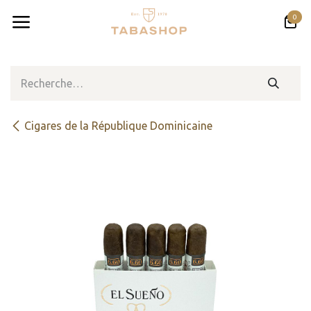
Se rendre au contenu
0
Cigares de la République Dominicaine