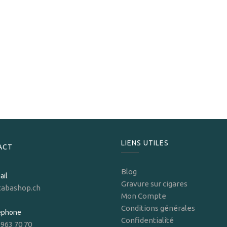
Horacio
Horacio 0
283,50
CHF
LIENS UTILES
ACT
Blog
ail
Gravure sur cigares
tabashop.ch
Mon Compte
Conditions générales
léphone
Confidentialité
 963 70 70