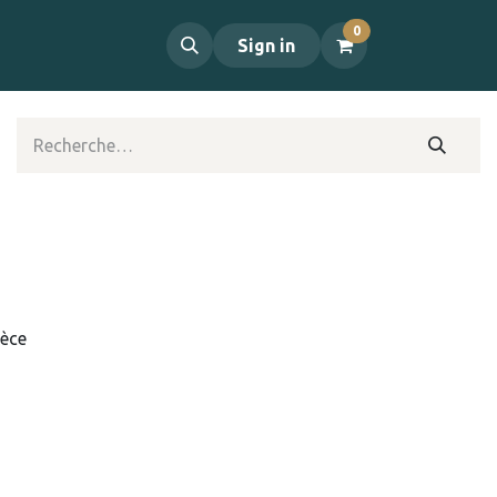
0
propos
Contact
Sign in
ièce