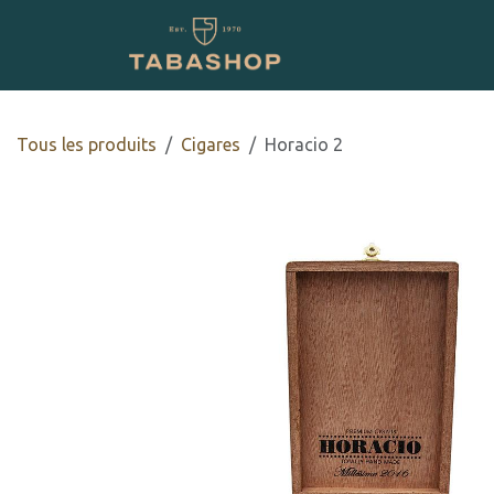
Se rendre au contenu
Boutique en ligne
Tous les produits
​​​Cigares
Horacio 2