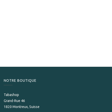
Horacio
Horacio Heritage No. 6
186,00
CHF
NOTRE BOUTIQUE
Tabashop
Grand-Rue 46
1820 Montreux, Suisse