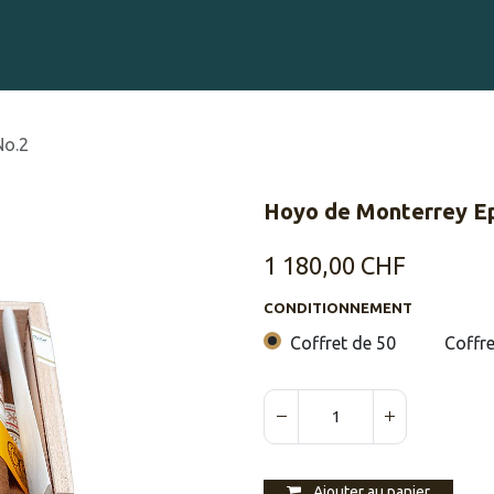
Gravure sur Cigares
Événements
Cigare Club
Blog
À 
No.2
Hoyo de Monterrey Ep
1 180,00
CHF
CONDITIONNEMENT
Coffret de 50
Coffre
Ajouter au panier