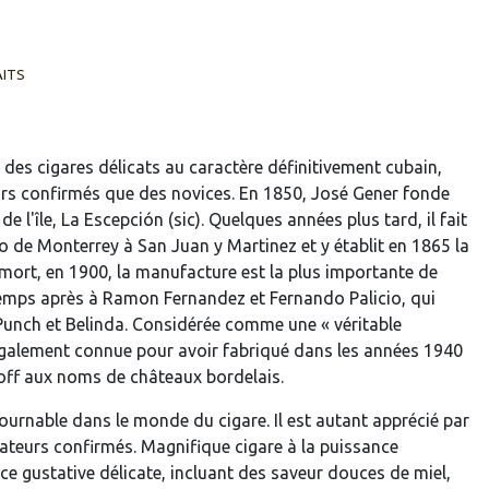
AITS
des cigares délicats au caractère définitivement cubain,
rs confirmés que des novices. En 1850, José Gener fonde
 l'île, La Escepción (sic). Quelques années plus tard, il fait
o de Monterrey à San Juan y Martinez et y établit en 1865 la
rt, en 1900, la manufacture est la plus importante de
temps après à Ramon Fernandez et Fernando Palicio, qui
Punch et Belinda. Considérée comme une « véritable
 également connue pour avoir fabriqué dans les années 1940
doff aux noms de châteaux bordelais.
ournable dans le monde du cigare. Il est autant apprécié par
ateurs confirmés. Magnifique cigare à la puissance
nce gustative délicate, incluant des saveur douces de miel,