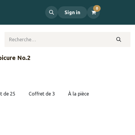
0
propos
Contact
Sign in
icure No.2
t de 25
Coffret de 3
À la pièce