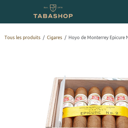
Se rendre au contenu
Boutique en ligne
Tous les produits
​​​Cigares
Hoyo de Monterrey Epicure 