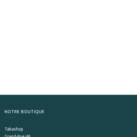
José L.Piedra
José L.Piedra Brevas
50,40
CHF
NOTRE BOUTIQUE
Tabashop
Grand-Rue 46