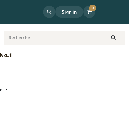
0
propos
Contact
Sign in
 No.1
ièce