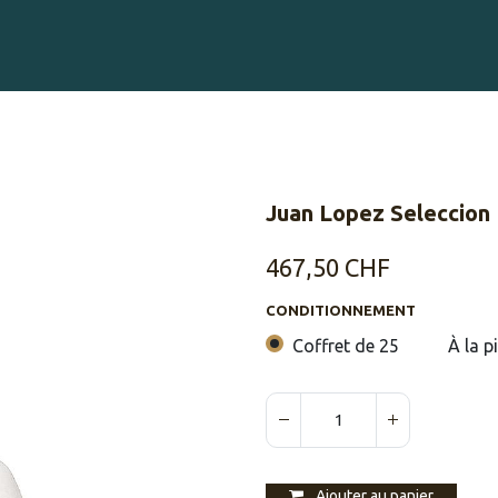
Gravure sur Cigares
Événements
Cigare Club
Blog
À 
Juan Lopez Seleccion
467,50
CHF
CONDITIONNEMENT
Coffret de 25
À la p
Ajouter au panier