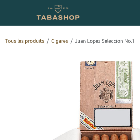
Se rendre au contenu
Boutique en ligne
Tous les produits
​​​Cigares
Juan Lopez Seleccion No.1