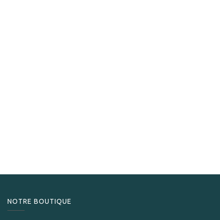
La Aurora
La Aurora 120 Aniversario Churchill
259,00
CHF
NOTRE BOUTIQUE