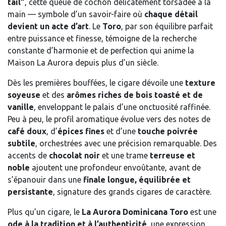
tail”
, cette queue de cochon délicatement torsadée à la
main — symbole d’un savoir-faire où
chaque détail
devient un acte d’art
. Le
Toro
, par son équilibre parfait
entre puissance et finesse, témoigne de la recherche
constante d’harmonie et de perfection qui anime la
Maison La Aurora depuis plus d’un siècle.
Dès les premières bouffées, le cigare dévoile une
texture
soyeuse
et des
arômes riches de bois toasté et de
vanille
, enveloppant le palais d’une onctuosité raffinée.
Peu à peu, le profil aromatique évolue vers des notes de
café doux
, d’
épices fines
et d’une
touche poivrée
subtile
, orchestrées avec une précision remarquable. Des
accents de
chocolat noir
et une trame
terreuse et
noble
ajoutent une profondeur envoûtante, avant de
s’épanouir dans une
finale longue, équilibrée et
persistante
, signature des grands cigares de caractère.
Plus qu’un cigare, le
La Aurora Dominicana Toro
est une
ode à la tradition et à l’authenticité
, une expression