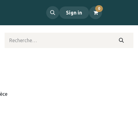
0
propos
Contact
Sign in
ièce