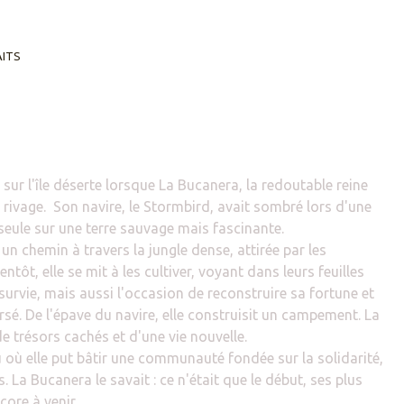
AITS
 sur l'île déserte lorsque La Bucanera, la redoutable reine
e rivage.
Son navire, le Stormbird, avait sombré lors d'une
 seule sur une terre sauvage mais fascinante.
a un chemin à travers la jungle dense, attirée par les
ntôt, elle se mit à les cultiver, voyant dans leurs feuilles
rvie, mais aussi l'occasion de reconstruire sa fortune et
sé. De l'épave du navire, elle construisit un campement. La
, de trésors cachés et d'une vie nouvelle.
ieu où elle put bâtir une communauté fondée sur la solidarité,
. La Bucanera le savait : ce n'était que le début, ses plus
ore à venir.