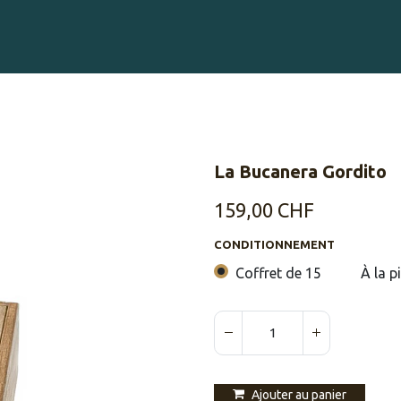
Gravure sur Cigares
Événements
Cigare Club
Blog
À 
La Bucanera Gordito
159,00
CHF
CONDITIONNEMENT
Coffret de 15
À la p
Ajouter au panier