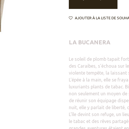
AJOUTER À LA LISTE DE SOUH
LA BUCANERA
Le soleil de plomb tapait fort
des Caraïbes, s'échoua sur l
violente tempête, la laissant
L'épée à la main, elle se fray
luxuriants plants de tabac. Bie
non seulement un moyen de su
de réunir son équipage disper
nuit, elle y parlait de liberté
L'île devint son refuge, un l
le tabac et des rêves partagés
grandes aventures étaient enc