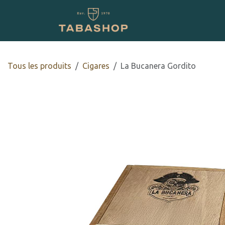
Se rendre au contenu
Boutique en ligne
Tous les produits
​​​Cigares
La Bucanera Gordito