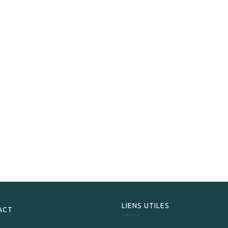
La Bucanera
La Bucanera Robusto
169,00
CHF
LIENS UTILES
ACT