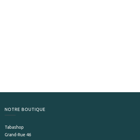
La Flor Dominicana
La Flor Dominicana Andalusian Bull
325,00
CHF
NOTRE BOUTIQUE
Tabashop
Grand-Rue 46