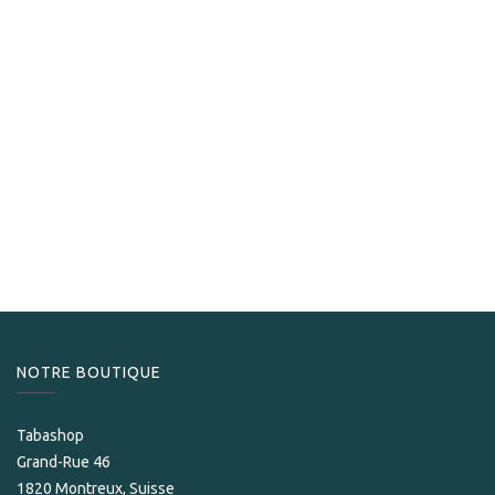
La Preferida
La Preferida Robusto 552
209,00
CHF
NOTRE BOUTIQUE
Tabashop
Grand-Rue 46
1820 Montreux, Suisse