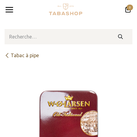
Se rendre au contenu
0
Tabac à pipe