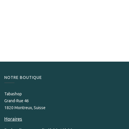
Les Fines Lames
Les Fines Lames Le Tag T135 Black
99,00
CHF
NOTRE BOUTIQUE
Tabashop
Grand-Rue 46
1820 Montreux, Suisse
Horaires