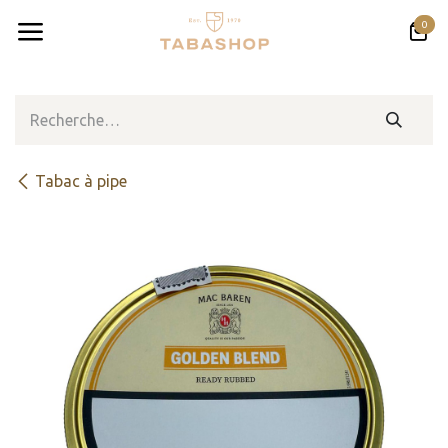
Se rendre au contenu
0
Tabac à pipe