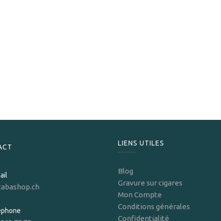
Montecristo
Montecristo Petit Tubos
101,50
CHF
LIENS UTILES
ACT
Blog
ail
Gravure sur cigares
tabashop.ch
Mon Compte
Conditions générales
léphone
Confidentialité