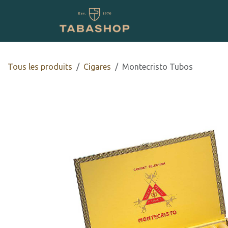
Se rendre au contenu
Boutique en ligne
Tous les produits
​​​Cigares
Montecristo Tubos