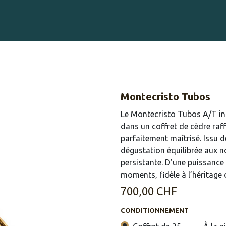
Gravure sur Cigares
Événements
Cigare Club
Blog
À 
Montecristo Tubos
Le Montecristo Tubos A/T inc
dans un coffret de cèdre raffi
parfaitement maîtrisé. Issu d
dégustation équilibrée aux n
persistante. D’une puissance
moments, fidèle à l’héritage
700,00
CHF
CONDITIONNEMENT