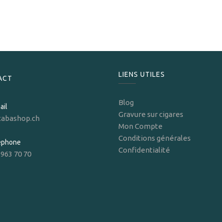
229,00
CHF
LIENS UTILES
ACT
Blog
ail
Gravure sur cigares
tabashop.ch
Mon Compte
Conditions générales
léphone
Confidentialité
 963 70 70