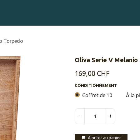
Gravure sur Cigares
Événements
Cigare Club
Blog
À 
ro Torpedo
Oliva Serie V Melani
169,00
CHF
CONDITIONNEMENT
Coffret de 10
À la p
Ajouter au panier