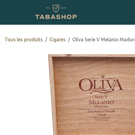
Se rendre au contenu
Boutique en ligne
Tous les produits
​​​Cigares
Oliva Serie V Melanio Madu