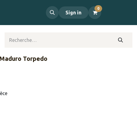
0
propos
Contact
Sign in
o Maduro Torpedo
ièce