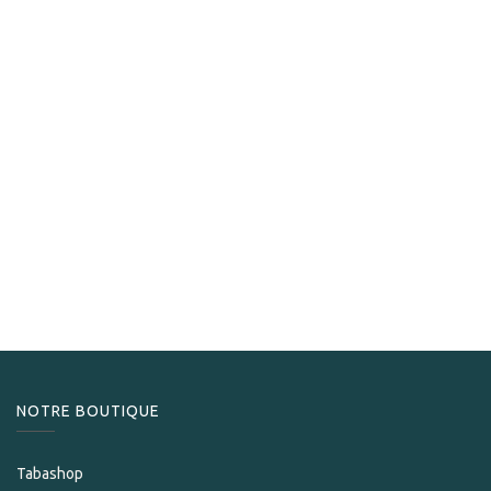
Nub
Nub Tubos Variety Sampler
49,00
CHF
NOTRE BOUTIQUE
Tabashop