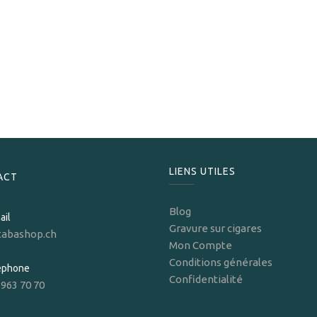
Punch
Punch 48 LCDH
224,00
CHF
LIENS UTILES
ACT
Blog
ail
Gravure sur cigares
tabashop.ch
Mon Compte
Conditions générales
léphone
Confidentialité
 963 70 70