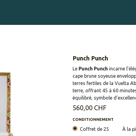
Gravure sur Cigares
Événements
Cigare Club
Blog
À 
Punch Punch
Le
Punch Punch
incarne l’élé
cape brune soyeuse envelopp
terres fertiles de la Vuelta A
terre, offrant 45 à 60 minut
équilibré, symbole d’excellen
560,00
CHF
CONDITIONNEMENT
Coffret de 25
À la p