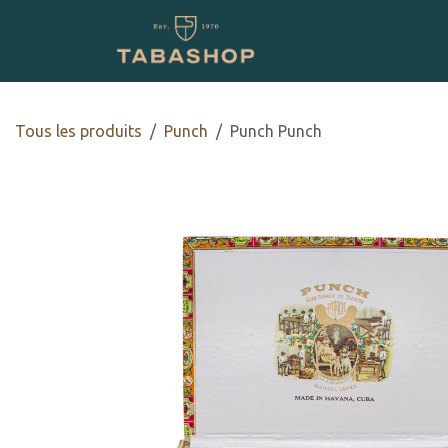
Se rendre au contenu
Boutique en ligne
Tous les produits
Punch
Punch Punch