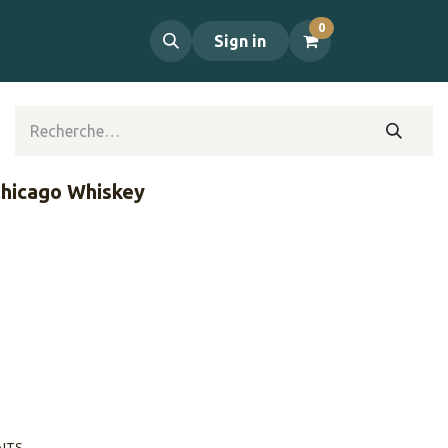
0
propos
Contact
Sign in
 Chicago Whiskey
AITS