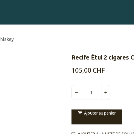
Gravure sur Cigares
Événements
Cigare Club
Blog
À 
Whiskey
Recife Étui 2 cigares
105,00
CHF
Ajouter au panier
AJOUTER À LA LISTE DE SOUH