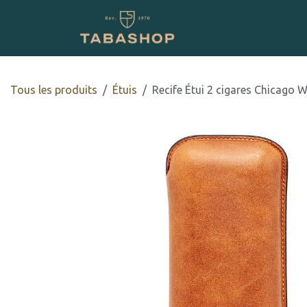
Se rendre au contenu
Boutique en ligne
Tous les produits
​Étuis
Recife Étui 2 cigares Chicago 