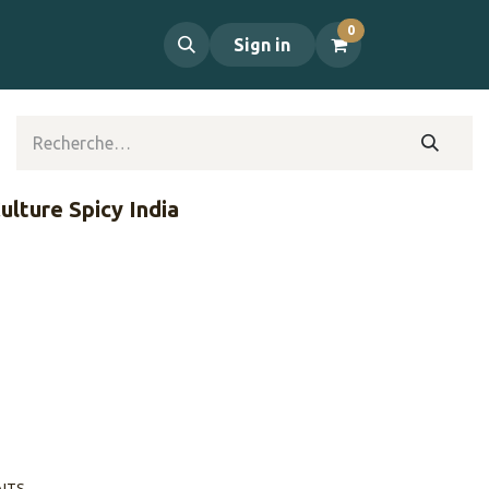
0
propos
Contact
Sign in
Culture Spicy India
AITS