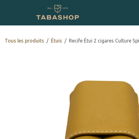
Se rendre au contenu
Boutique en ligne
Tous les produits
​Étuis
Recife Étui 2 cigares Culture Sp