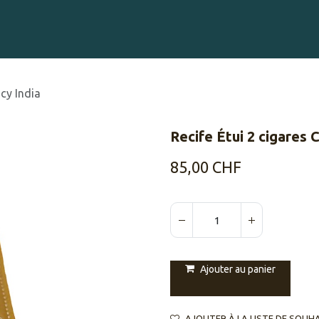
Gravure sur Cigares
Événements
Cigare Club
Blog
À 
icy India
Recife Étui 2 cigares 
85,00
CHF
Ajouter au panier
AJOUTER À LA LISTE DE SOUH