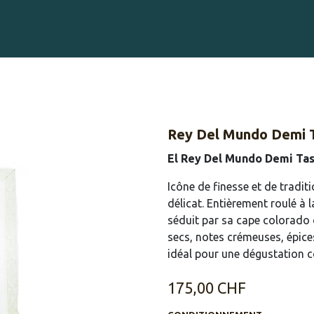
Gravure sur Cigares
Événements
Cigare Club
Blog
À 
Rey Del Mundo Demi 
El Rey Del Mundo Demi Ta
Icône de finesse et de tradit
délicat. Entièrement roulé à 
séduit par sa cape colorado 
secs, notes crémeuses, épices
idéal pour une dégustation c
175,00
CHF