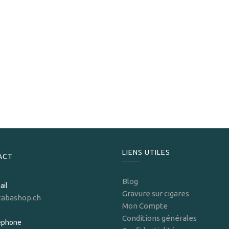
Rey Del Mundo
Rey Del Mundo Choix Supreme
425,00
CHF
LIENS UTILES
ACT
Blog
ail
Gravure sur cigares
tabashop.ch
Mon Compte
Conditions générales
léphone