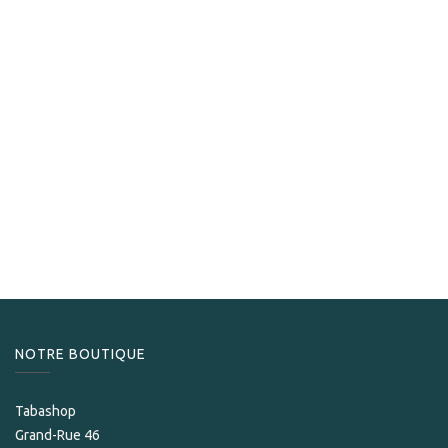
Romeo y Julieta
Romeo y Julieta Dianas
1 266,00
CHF
NOTRE BOUTIQUE
Tabashop
Grand-Rue 46