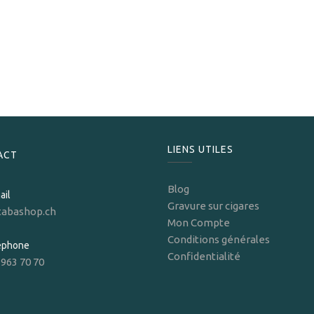
S.T. Dupont
S.T.Dupont Briquet Ligne 2 Carbon Dark Storm
1 795,00
CHF
LIENS UTILES
ACT
Blog
ail
Gravure sur cigares
tabashop.ch
Mon Compte
Conditions générales
léphone
Confidentialité
 963 70 70