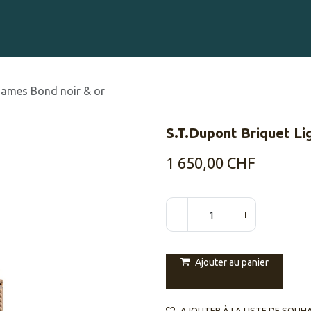
Gravure sur Cigares
Événements
Cigare Club
Blog
À 
 James Bond noir & or
S.T.Dupont Briquet Li
1 650,00
CHF
Ajouter au panier
AJOUTER À LA LISTE DE SOUH