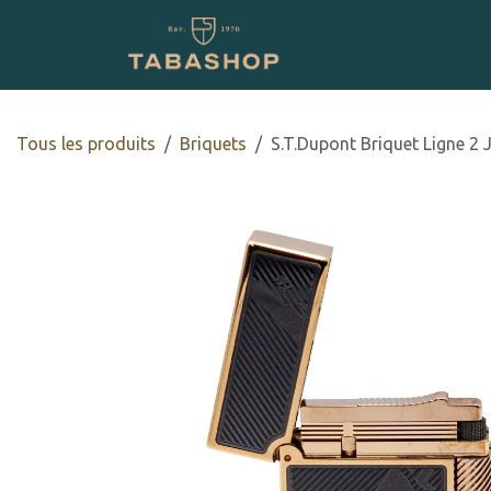
Se rendre au contenu
Boutique en ligne
Tous les produits
​​​​Briquets
S.T.Dupont Briquet Ligne 2