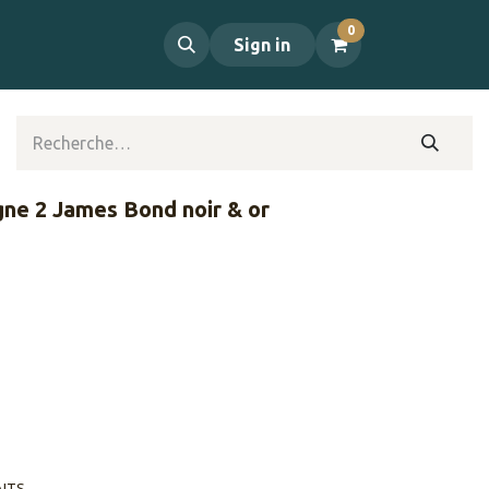
0
propos
Contact
Sign in
gne 2 James Bond noir & or
AITS