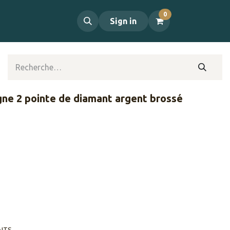
0
propos
Contact
Sign in
gne 2 pointe de diamant argent brossé
AITS