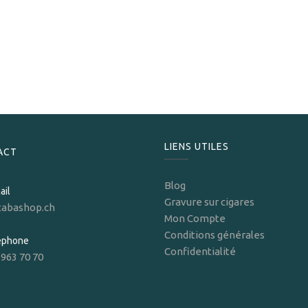
S.T. Dupont
S.T.Dupont Briquet Ligne 2 Carbon Dark Storm
1 795,00
CHF
LIENS UTILES
ACT
Blog
ail
Gravure sur cigares
tabashop.ch
Mon Compte
Conditions générales
léphone
Confidentialité
 963 70 70