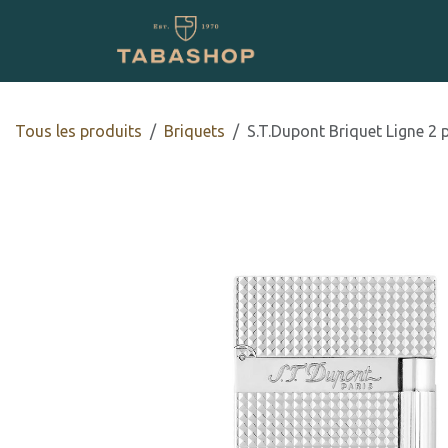
Se rendre au contenu
Boutique en ligne
Tous les produits
​​​​Briquets
S.T.Dupont Briquet Ligne 2 