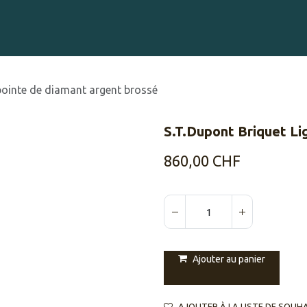
Gravure sur Cigares
Événements
Cigare Club
Blog
À 
pointe de diamant argent brossé
S.T.Dupont Briquet Li
860,00
CHF
Ajouter au panier
AJOUTER À LA LISTE DE SOUH