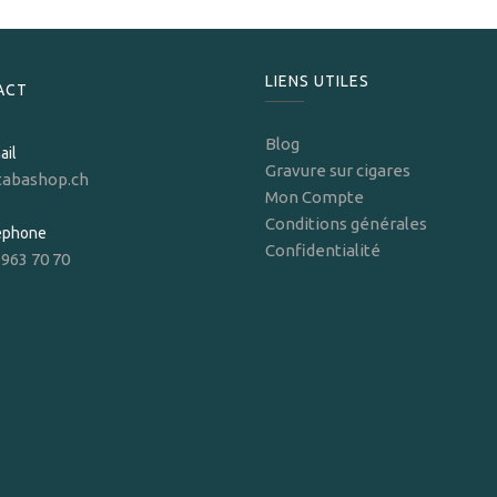
LIENS UTILES
ACT
Blog
ail
Gravure sur cigares
tabashop.ch
Mon Compte
Conditions générales
léphone
Confidentialité
 963 70 70