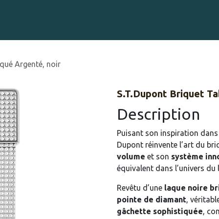
Gravure sur Cigares
Événements
Cigare Club
Blog
À 
qué Argenté, noir
S.T.Dupont Briquet Ta
Description
Puisant son inspiration dans
Dupont réinvente l’art du br
volume
et son
système inn
équivalent dans l’univers du 
Revêtu d’une
laque noire br
pointe de diamant
, véritab
gâchette sophistiquée
, co