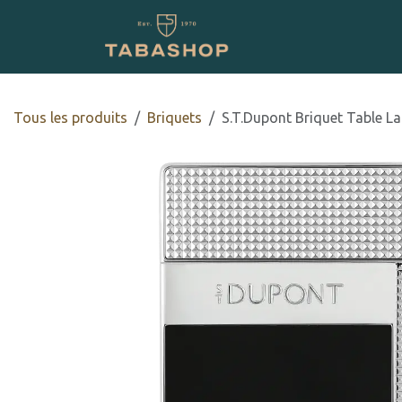
Se rendre au contenu
Boutique en ligne
Tous les produits
​​​​Briquets
S.T.Dupont Briquet Table La