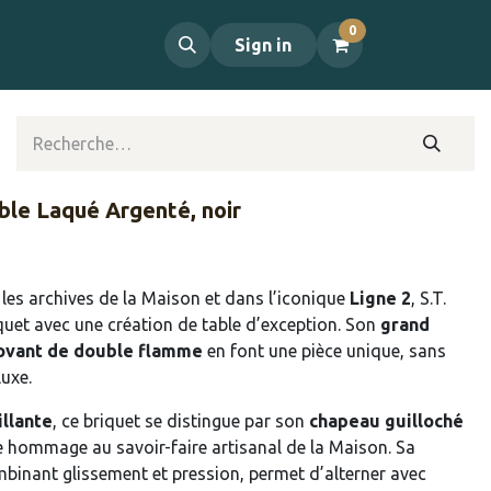
0
propos
Contact
Sign in
ble Laqué Argenté, noir
 les archives de la Maison et dans l’iconique
Ligne 2
, S.T.
iquet avec une création de table d’exception. Son
grand
ovant de double flamme
en font une pièce unique, sans
luxe.
illante
, ce briquet se distingue par son
chapeau guilloché
le hommage au savoir-faire artisanal de la Maison. Sa
mbinant glissement et pression, permet d’alterner avec