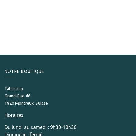
S.T. Dupont
S.T.Dupont Briquet Windproof Jet chrome
330,00
CHF
NOTRE BOUTIQUE
Tabashop
Grand-Rue 46
1820 Montreux, Suisse
Horaires
Du lundi au samedi : 9h30-18h30
Dimanche : fermé